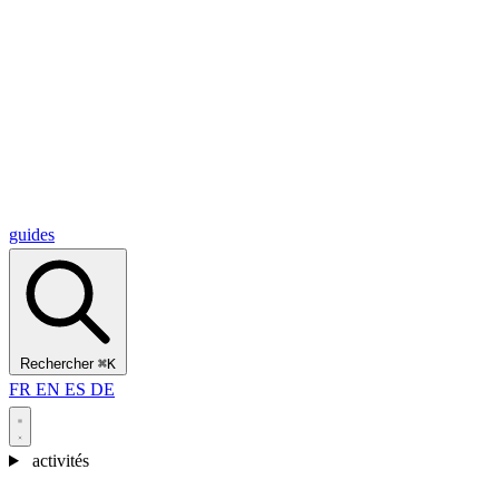
Alcantara Gorges
(3)
🇭🇷
Croatie
Split
(5)
Omiš
(4)
Zadar
(3)
Parc national des lacs de Plitvice
(3)
guides
Rechercher
⌘K
FR
EN
ES
DE
activités