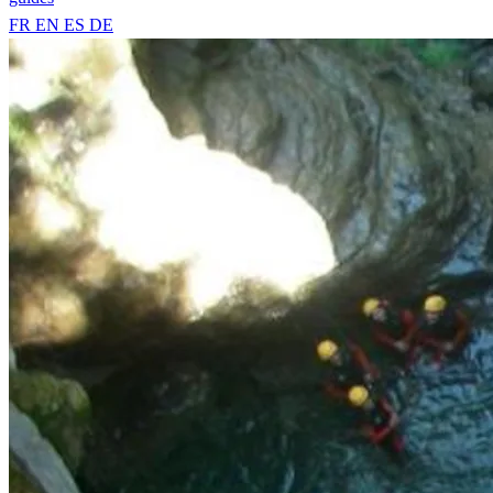
FR
EN
ES
DE