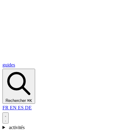
Alcantara Gorges
(3)
🇭🇷
Croatie
Split
(5)
Omiš
(4)
Zadar
(3)
Parc national des lacs de Plitvice
(3)
guides
Rechercher
⌘K
FR
EN
ES
DE
activités