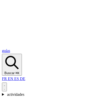
Alcantara Gorges
(3)
🇭🇷
Croacia
Split
(5)
Omiš
(4)
Zadar
(3)
Parque Nacional de los Lagos de Plitvice
(3)
guías
Buscar
⌘K
FR
EN
ES
DE
actividades