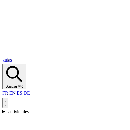
Alcantara Gorges
(3)
🇭🇷
Croacia
Split
(5)
Omiš
(4)
Zadar
(3)
Parque Nacional de los Lagos de Plitvice
(3)
guías
Buscar
⌘K
FR
EN
ES
DE
actividades