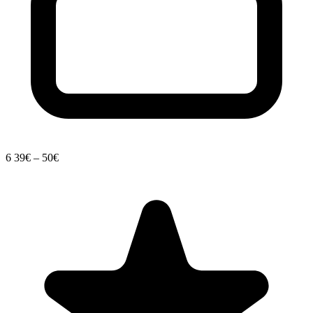
6
39€ – 50€