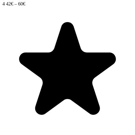
4
42€ – 60€