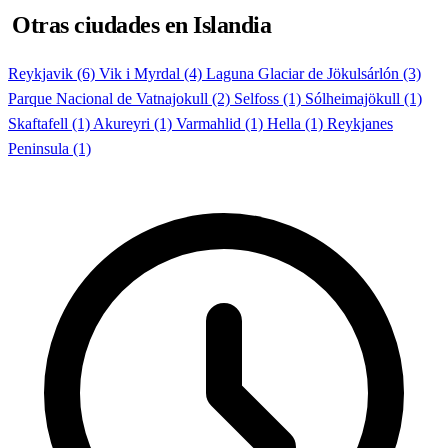
Otras ciudades en Islandia
Reykjavik (6)
Vik i Myrdal (4)
Laguna Glaciar de Jökulsárlón (3)
Parque Nacional de Vatnajokull (2)
Selfoss (1)
Sólheimajökull (1)
Skaftafell (1)
Akureyri (1)
Varmahlid (1)
Hella (1)
Reykjanes
Peninsula (1)