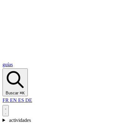
Alcantara Gorges
(3)
🇭🇷
Croacia
Split
(5)
Omiš
(4)
Zadar
(3)
Parque Nacional de los Lagos de Plitvice
(3)
guías
Buscar
⌘K
FR
EN
ES
DE
actividades