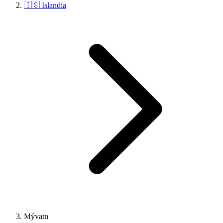
🇮🇸 Islandia
Mývatn