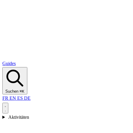
Alcantara Gorges
(3)
🇭🇷
Kroatien
Split
(5)
Omiš
(4)
Zadar
(3)
Nationalpark Plitvicer Seen
(3)
Guides
Suchen
⌘K
FR
EN
ES
DE
Aktivitäten