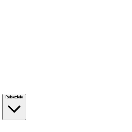
Fallschirmsprung
34 Reiseziele
· Ab 61€
Reiseziele
🇪🇸
Spanien