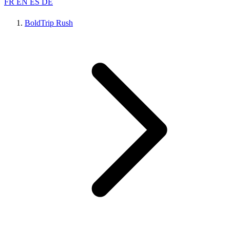
FR
EN
ES
DE
BoldTrip Rush