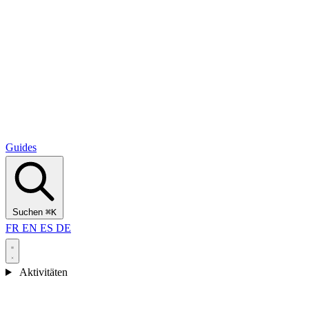
Alcantara Gorges
(3)
🇭🇷
Kroatien
Split
(5)
Omiš
(4)
Zadar
(3)
Nationalpark Plitvicer Seen
(3)
Guides
Suchen
⌘K
FR
EN
ES
DE
Aktivitäten