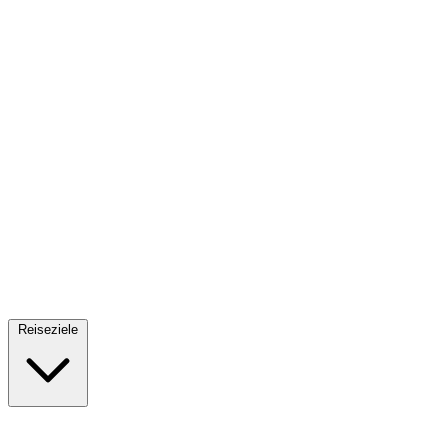
Fallschirmsprung
34 Reiseziele
· Ab 61€
Reiseziele
🇪🇸
Spanien