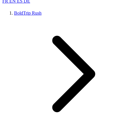
FR
EN
ES
DE
BoldTrip Rush