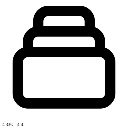
4
33€ – 45€