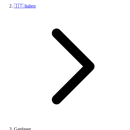
🇮🇹 Italien
Gardasee