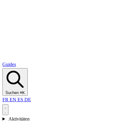
Alcantara Gorges
(3)
🇭🇷
Kroatien
Split
(5)
Omiš
(4)
Zadar
(3)
Nationalpark Plitvicer Seen
(3)
Guides
Suchen
⌘K
FR
EN
ES
DE
Aktivitäten