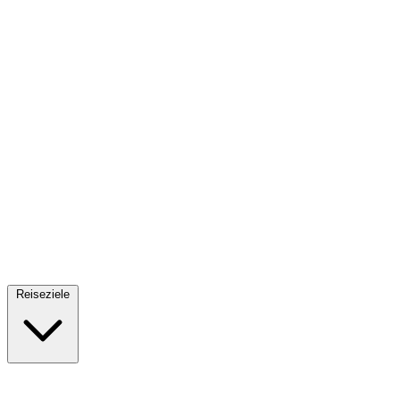
Fallschirmsprung
34 Reiseziele
· Ab 61€
Reiseziele
🇪🇸
Spanien