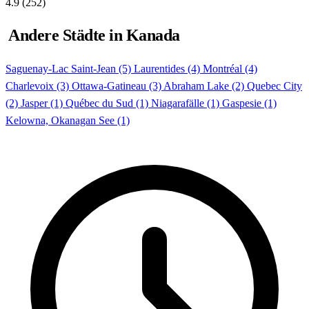
4.9
(252)
Andere Städte in Kanada
Saguenay-Lac Saint-Jean (5)
Laurentides (4)
Montréal (4)
Charlevoix (3)
Ottawa-Gatineau (3)
Abraham Lake (2)
Quebec City
(2)
Jasper (1)
Québec du Sud (1)
Niagarafälle (1)
Gaspesie (1)
Kelowna, Okanagan See (1)