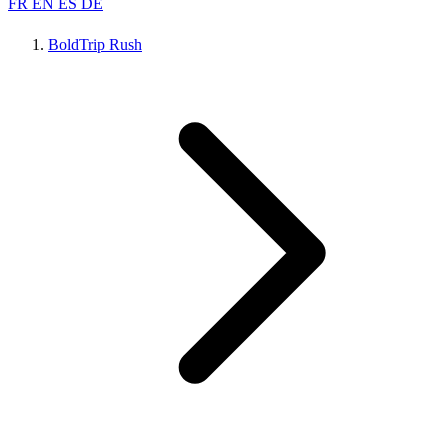
FR
EN
ES
DE
BoldTrip Rush