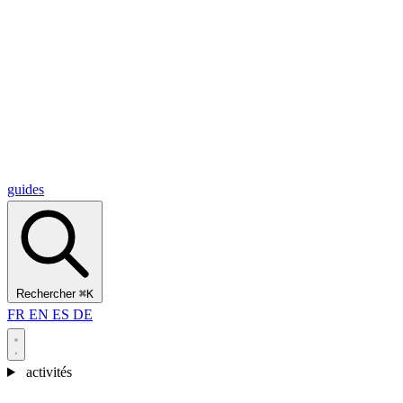
Alcantara Gorges
(3)
🇭🇷
Croatie
Split
(5)
Omiš
(4)
Zadar
(3)
Parc national des lacs de Plitvice
(3)
guides
Rechercher
⌘K
FR
EN
ES
DE
activités