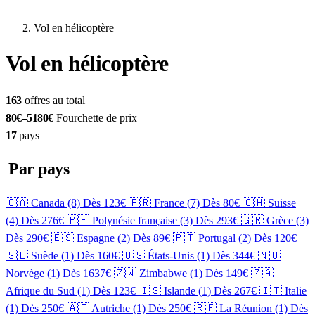
Vol en hélicoptère
Vol en hélicoptère
163
offres au total
80€–5180€
Fourchette de prix
17
pays
Par pays
🇨🇦 Canada
(8)
Dès 123€
🇫🇷 France
(7)
Dès 80€
🇨🇭 Suisse
(4)
Dès 276€
🇵🇫 Polynésie française
(3)
Dès 293€
🇬🇷 Grèce
(3)
Dès 290€
🇪🇸 Espagne
(2)
Dès 89€
🇵🇹 Portugal
(2)
Dès 120€
🇸🇪 Suède
(1)
Dès 160€
🇺🇸 États-Unis
(1)
Dès 344€
🇳🇴
Norvège
(1)
Dès 1637€
🇿🇼 Zimbabwe
(1)
Dès 149€
🇿🇦
Afrique du Sud
(1)
Dès 123€
🇮🇸 Islande
(1)
Dès 267€
🇮🇹 Italie
(1)
Dès 250€
🇦🇹 Autriche
(1)
Dès 250€
🇷🇪 La Réunion
(1)
Dès