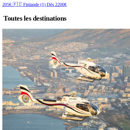
205€
🇫🇮 Finlande
(1)
Dès 2200€
Toutes les destinations