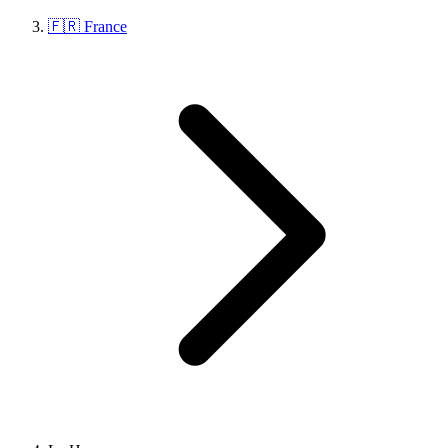
🇫🇷 France