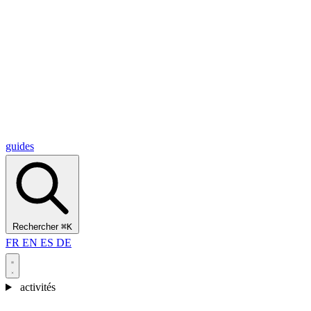
Alcantara Gorges
(3)
🇭🇷
Croatie
Split
(5)
Omiš
(4)
Zadar
(3)
Parc national des lacs de Plitvice
(3)
guides
Rechercher
⌘K
FR
EN
ES
DE
activités