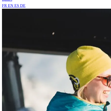
FR
EN
ES
DE