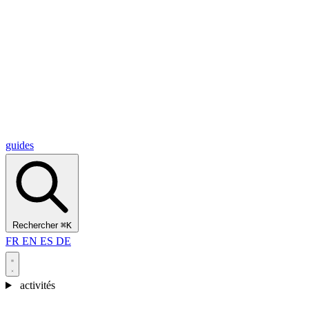
Alcantara Gorges
(3)
🇭🇷
Croatie
Split
(5)
Omiš
(4)
Zadar
(3)
Parc national des lacs de Plitvice
(3)
guides
Rechercher
⌘K
FR
EN
ES
DE
activités