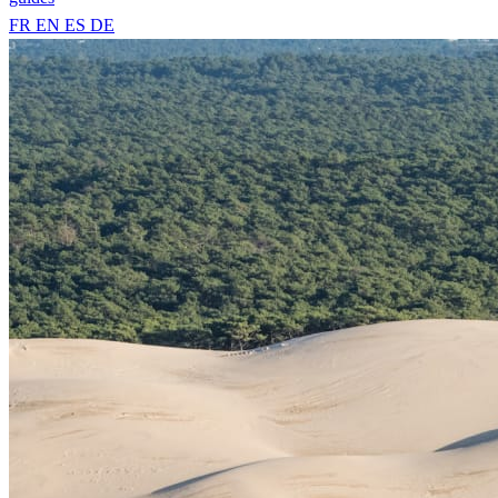
FR
EN
ES
DE