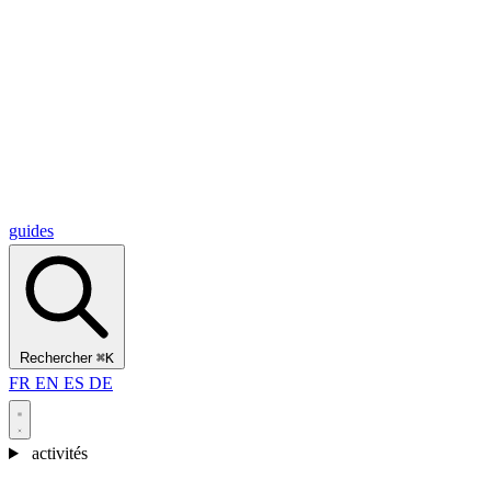
Alcantara Gorges
(3)
🇭🇷
Croatie
Split
(5)
Omiš
(4)
Zadar
(3)
Parc national des lacs de Plitvice
(3)
guides
Rechercher
⌘K
FR
EN
ES
DE
activités