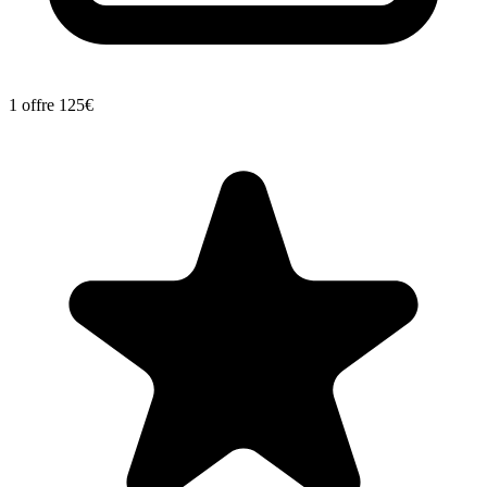
1 offre
125€