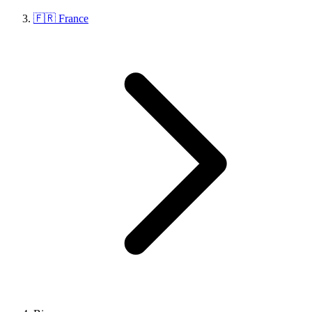
🇫🇷 France