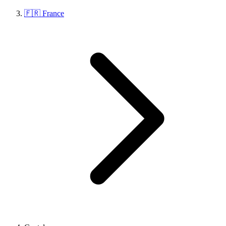
🇫🇷 France