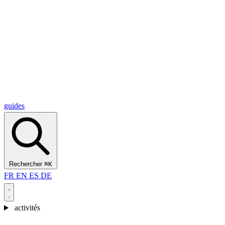
Alcantara Gorges
(3)
🇭🇷
Croatie
Split
(5)
Omiš
(4)
Zadar
(3)
Parc national des lacs de Plitvice
(3)
guides
Rechercher
⌘K
FR
EN
ES
DE
activités