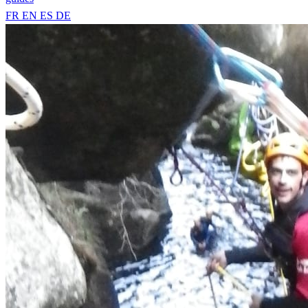
FR
EN
ES
DE