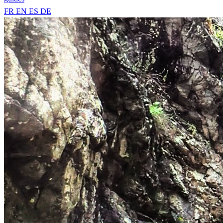
FR
EN
ES
DE