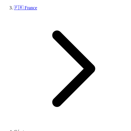
🇫🇷 France