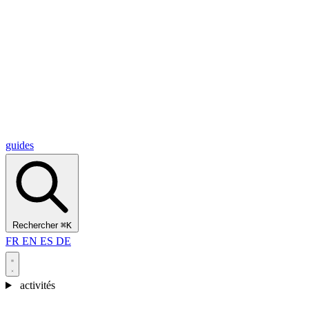
Alcantara Gorges
(3)
🇭🇷
Croatie
Split
(5)
Omiš
(4)
Zadar
(3)
Parc national des lacs de Plitvice
(3)
guides
Rechercher
⌘K
FR
EN
ES
DE
activités