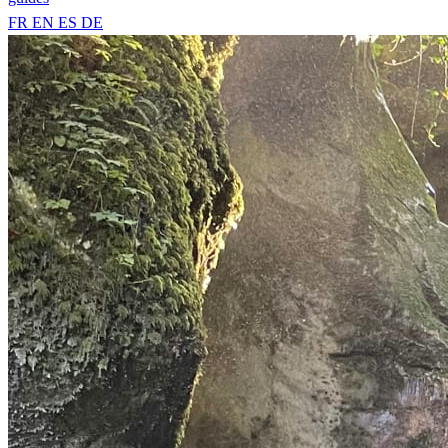
FR
EN
ES
DE