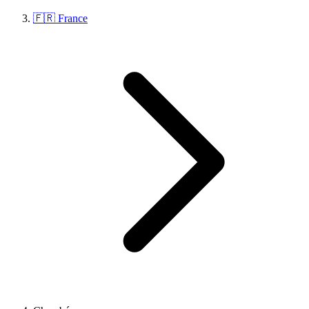
🇫🇷 France