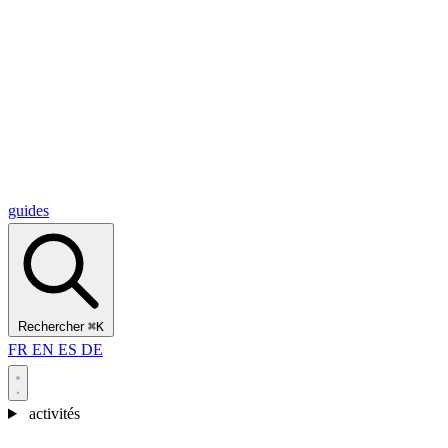
Alcantara Gorges
(3)
🇭🇷
Croatie
Split
(5)
Omiš
(4)
Zadar
(3)
Parc national des lacs de Plitvice
(3)
guides
Rechercher
⌘K
FR
EN
ES
DE
activités