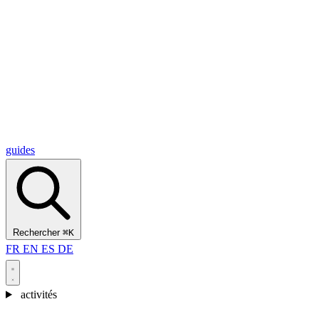
Alcantara Gorges
(3)
🇭🇷
Croatie
Split
(5)
Omiš
(4)
Zadar
(3)
Parc national des lacs de Plitvice
(3)
guides
Rechercher
⌘K
FR
EN
ES
DE
activités