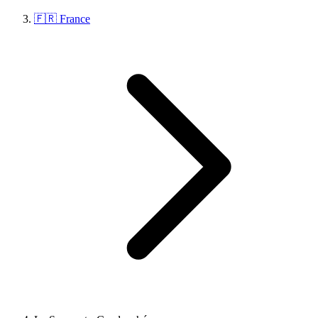
🇫🇷 France