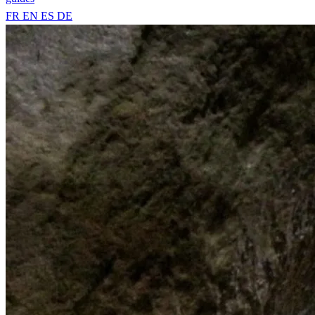
FR
EN
ES
DE