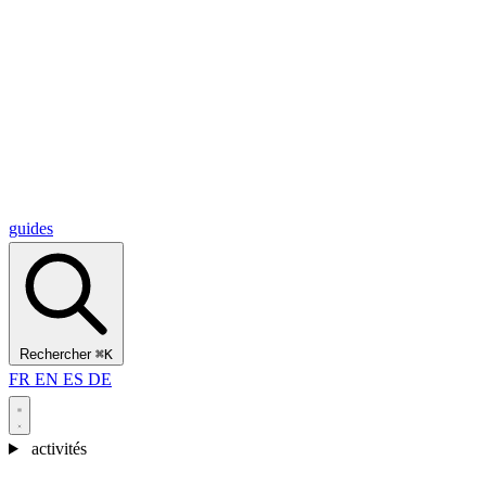
Alcantara Gorges
(3)
🇭🇷
Croatie
Split
(5)
Omiš
(4)
Zadar
(3)
Parc national des lacs de Plitvice
(3)
guides
Rechercher
⌘K
FR
EN
ES
DE
activités