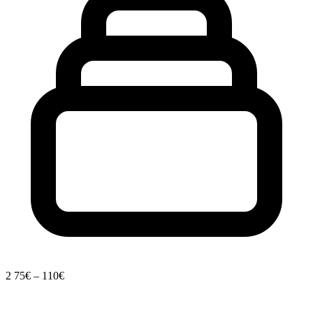
2
75€ – 110€