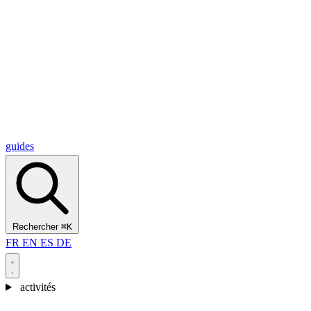
Alcantara Gorges
(3)
🇭🇷
Croatie
Split
(5)
Omiš
(4)
Zadar
(3)
Parc national des lacs de Plitvice
(3)
guides
Rechercher
⌘K
FR
EN
ES
DE
activités