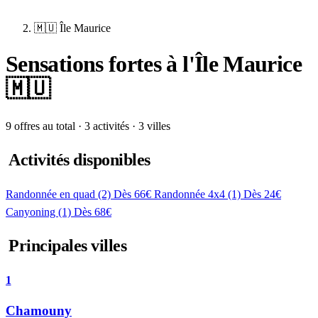
🇲🇺 Île Maurice
Sensations fortes à l'Île Maurice
🇲🇺
9 offres au total · 3 activités · 3 villes
Activités disponibles
Randonnée en quad
(2)
Dès 66€
Randonnée 4x4
(1)
Dès 24€
Canyoning
(1)
Dès 68€
Principales villes
1
Chamouny