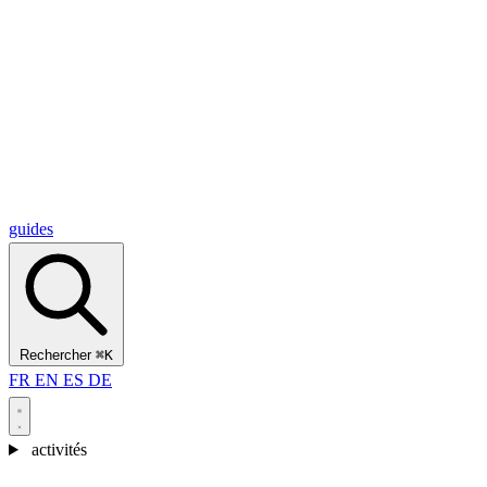
Alcantara Gorges
(3)
🇭🇷
Croatie
Split
(5)
Omiš
(4)
Zadar
(3)
Parc national des lacs de Plitvice
(3)
guides
Rechercher
⌘K
FR
EN
ES
DE
activités