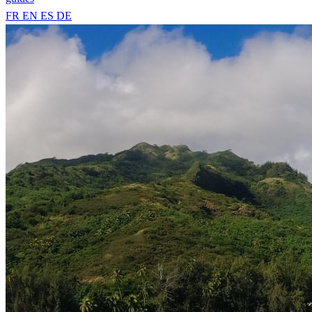
FR
EN
ES
DE