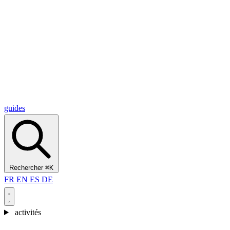
Alcantara Gorges
(3)
🇭🇷
Croatie
Split
(5)
Omiš
(4)
Zadar
(3)
Parc national des lacs de Plitvice
(3)
guides
Rechercher
⌘K
FR
EN
ES
DE
activités