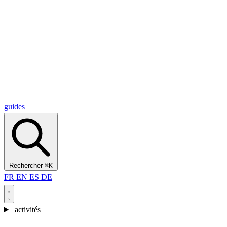
Alcantara Gorges
(3)
🇭🇷
Croatie
Split
(5)
Omiš
(4)
Zadar
(3)
Parc national des lacs de Plitvice
(3)
guides
Rechercher
⌘K
FR
EN
ES
DE
activités