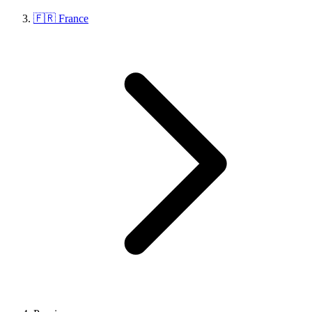
🇫🇷 France