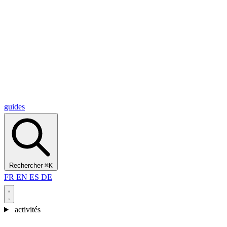
Alcantara Gorges
(3)
🇭🇷
Croatie
Split
(5)
Omiš
(4)
Zadar
(3)
Parc national des lacs de Plitvice
(3)
guides
Rechercher
⌘K
FR
EN
ES
DE
activités