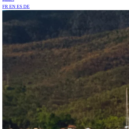
FR
EN
ES
DE