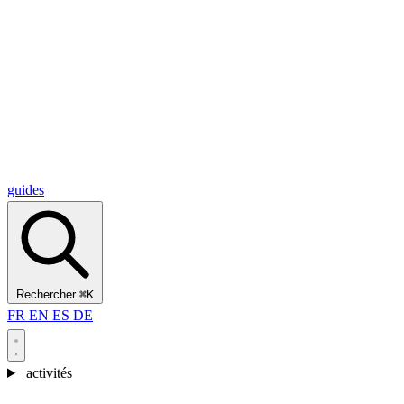
Alcantara Gorges
(3)
🇭🇷
Croatie
Split
(5)
Omiš
(4)
Zadar
(3)
Parc national des lacs de Plitvice
(3)
guides
Rechercher
⌘K
FR
EN
ES
DE
activités