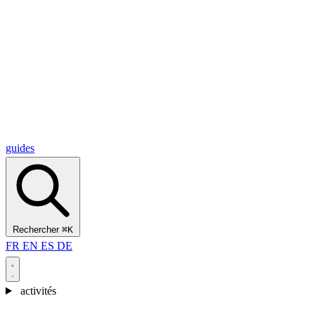
Alcantara Gorges
(3)
🇭🇷
Croatie
Split
(5)
Omiš
(4)
Zadar
(3)
Parc national des lacs de Plitvice
(3)
guides
Rechercher
⌘K
FR
EN
ES
DE
activités