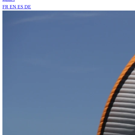
FR
EN
ES
DE