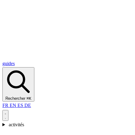
Alcantara Gorges
(3)
🇭🇷
Croatie
Split
(5)
Omiš
(4)
Zadar
(3)
Parc national des lacs de Plitvice
(3)
guides
Rechercher
⌘K
FR
EN
ES
DE
activités