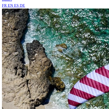
FR
EN
ES
DE