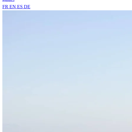
FR
EN
ES
DE