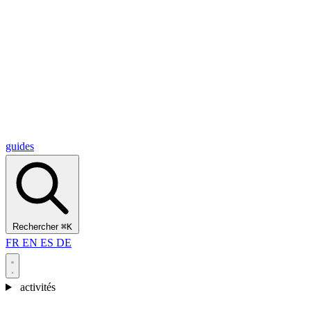
Alcantara Gorges
(3)
🇭🇷
Croatie
Split
(5)
Omiš
(4)
Zadar
(3)
Parc national des lacs de Plitvice
(3)
guides
Rechercher
⌘K
FR
EN
ES
DE
activités