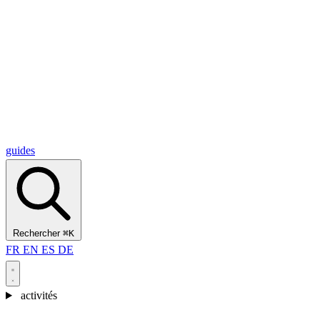
Alcantara Gorges
(3)
🇭🇷
Croatie
Split
(5)
Omiš
(4)
Zadar
(3)
Parc national des lacs de Plitvice
(3)
guides
Rechercher
⌘K
FR
EN
ES
DE
activités