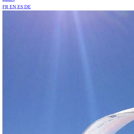
FR
EN
ES
DE