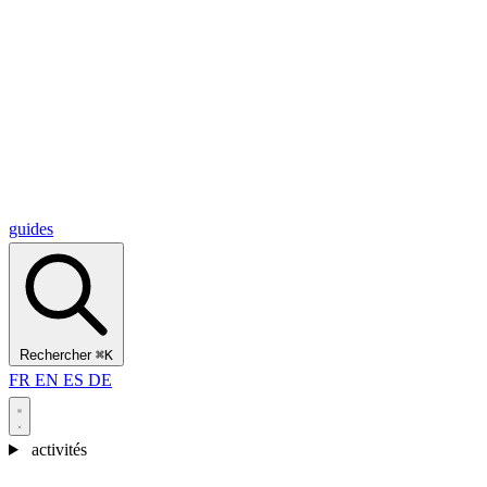
Alcantara Gorges
(3)
🇭🇷
Croatie
Split
(5)
Omiš
(4)
Zadar
(3)
Parc national des lacs de Plitvice
(3)
guides
Rechercher
⌘K
FR
EN
ES
DE
activités