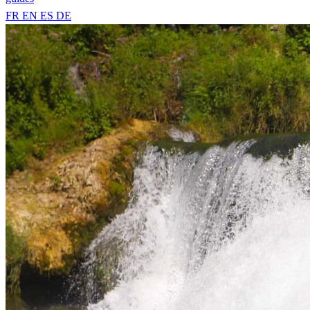
FR
EN
ES
DE