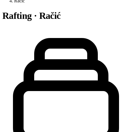
Račić
Rafting · Račić