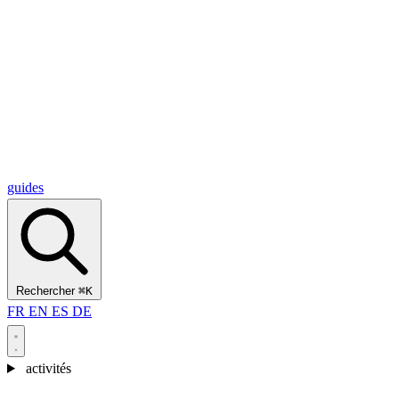
Alcantara Gorges
(3)
🇭🇷
Croatie
Split
(5)
Omiš
(4)
Zadar
(3)
Parc national des lacs de Plitvice
(3)
guides
Rechercher
⌘K
FR
EN
ES
DE
activités