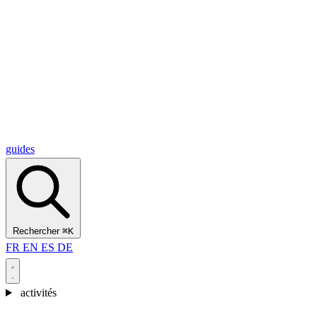
Alcantara Gorges
(3)
🇭🇷
Croatie
Split
(5)
Omiš
(4)
Zadar
(3)
Parc national des lacs de Plitvice
(3)
guides
Rechercher
⌘K
FR
EN
ES
DE
activités