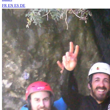
FR
EN
ES
DE