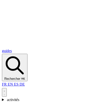
Alcantara Gorges
(3)
🇭🇷
Croatie
Split
(5)
Omiš
(4)
Zadar
(3)
Parc national des lacs de Plitvice
(3)
guides
Rechercher
⌘K
FR
EN
ES
DE
activités