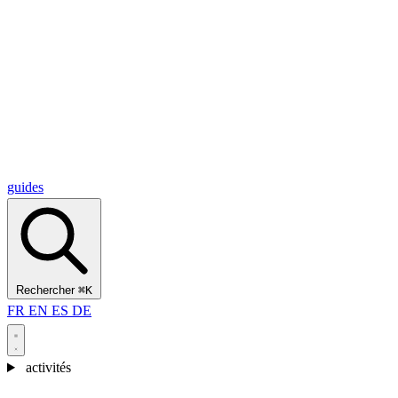
Alcantara Gorges
(3)
🇭🇷
Croatie
Split
(5)
Omiš
(4)
Zadar
(3)
Parc national des lacs de Plitvice
(3)
guides
Rechercher
⌘K
FR
EN
ES
DE
activités