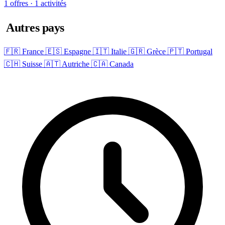
1 offres · 1 activités
Autres pays
🇫🇷 France
🇪🇸 Espagne
🇮🇹 Italie
🇬🇷 Grèce
🇵🇹 Portugal
🇨🇭 Suisse
🇦🇹 Autriche
🇨🇦 Canada