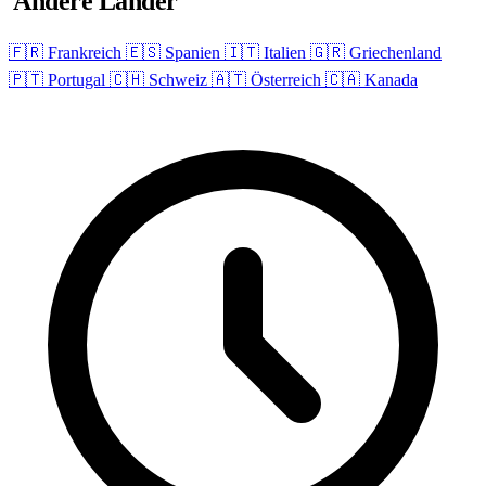
Andere Länder
🇫🇷 Frankreich
🇪🇸 Spanien
🇮🇹 Italien
🇬🇷 Griechenland
🇵🇹 Portugal
🇨🇭 Schweiz
🇦🇹 Österreich
🇨🇦 Kanada