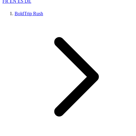
FR
EN
ES
DE
BoldTrip Rush