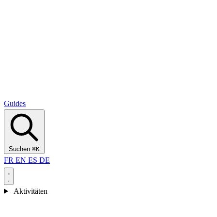
Alcantara Gorges
(3)
🇭🇷
Kroatien
Split
(5)
Omiš
(4)
Zadar
(3)
Nationalpark Plitvicer Seen
(3)
Guides
Suchen
⌘K
FR
EN
ES
DE
Aktivitäten