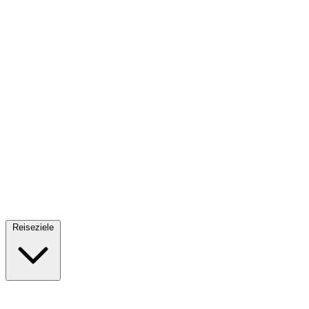
Fallschirmsprung
34 Reiseziele
· Ab 61€
Reiseziele
🇪🇸
Spanien