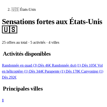
🇺🇸 États-Unis
Sensations fortes aux États-Unis
🇺🇸
25 offres au total · 5 activités · 4 villes
Activités disponibles
Randonnée en quad
(3)
Dès 46€
Randonnée 4x4
(1)
Dès 105€
Vol
en hélicoptère
(1)
Dès 344€
Parapente
(1)
Dès 178€
Canyoning
(1)
Dès 292€
Principales villes
1