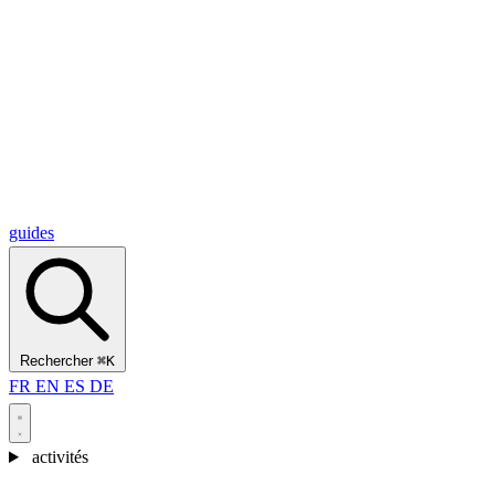
Alcantara Gorges
(3)
🇭🇷
Croatie
Split
(5)
Omiš
(4)
Zadar
(3)
Parc national des lacs de Plitvice
(3)
guides
Rechercher
⌘K
FR
EN
ES
DE
activités