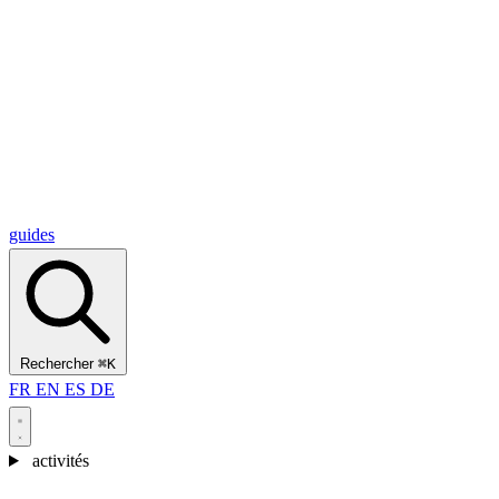
Alcantara Gorges
(3)
🇭🇷
Croatie
Split
(5)
Omiš
(4)
Zadar
(3)
Parc national des lacs de Plitvice
(3)
guides
Rechercher
⌘K
FR
EN
ES
DE
activités