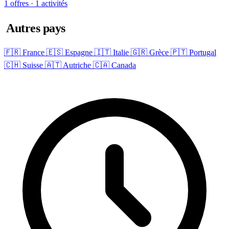
1 offres · 1 activités
Autres pays
🇫🇷 France
🇪🇸 Espagne
🇮🇹 Italie
🇬🇷 Grèce
🇵🇹 Portugal
🇨🇭 Suisse
🇦🇹 Autriche
🇨🇦 Canada