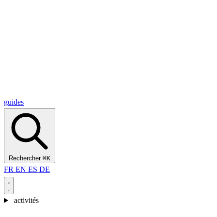
Alcantara Gorges
(3)
🇭🇷
Croatie
Split
(5)
Omiš
(4)
Zadar
(3)
Parc national des lacs de Plitvice
(3)
guides
Rechercher
⌘K
FR
EN
ES
DE
activités