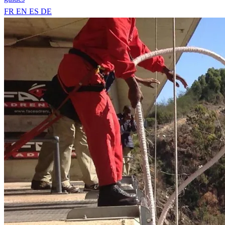
FR
EN
ES
DE