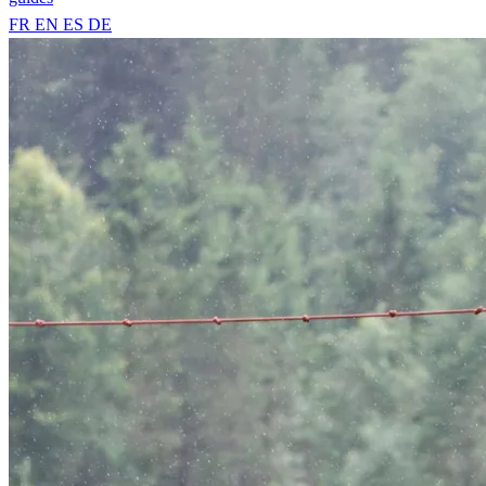
FR
EN
ES
DE