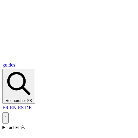
Alcantara Gorges
(3)
🇭🇷
Croatie
Split
(5)
Omiš
(4)
Zadar
(3)
Parc national des lacs de Plitvice
(3)
guides
Rechercher
⌘K
FR
EN
ES
DE
activités