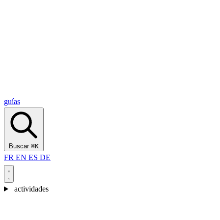
Alcantara Gorges
(3)
🇭🇷
Croacia
Split
(5)
Omiš
(4)
Zadar
(3)
Parque Nacional de los Lagos de Plitvice
(3)
guías
Buscar
⌘K
FR
EN
ES
DE
actividades