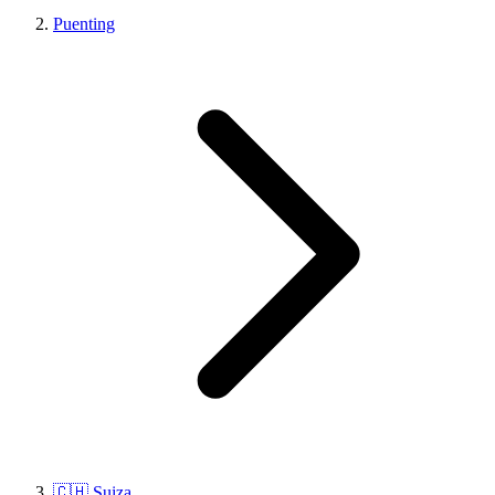
Puenting
🇨🇭 Suiza