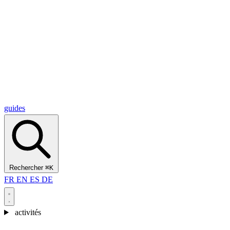
Alcantara Gorges
(3)
🇭🇷
Croatie
Split
(5)
Omiš
(4)
Zadar
(3)
Parc national des lacs de Plitvice
(3)
guides
Rechercher
⌘K
FR
EN
ES
DE
activités