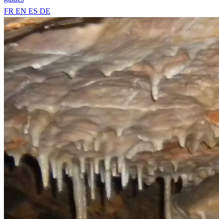
FR
EN
ES
DE