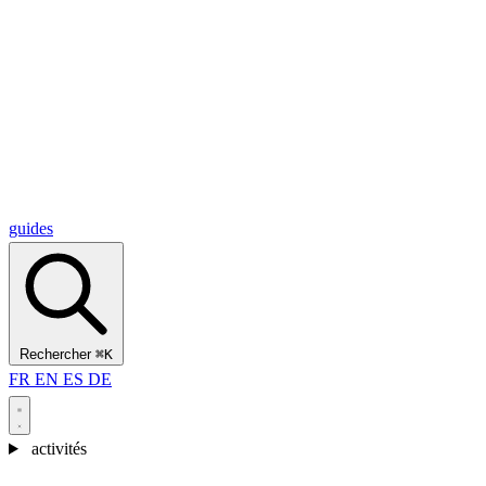
Alcantara Gorges
(3)
🇭🇷
Croatie
Split
(5)
Omiš
(4)
Zadar
(3)
Parc national des lacs de Plitvice
(3)
guides
Rechercher
⌘K
FR
EN
ES
DE
activités