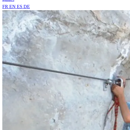
FR
EN
ES
DE