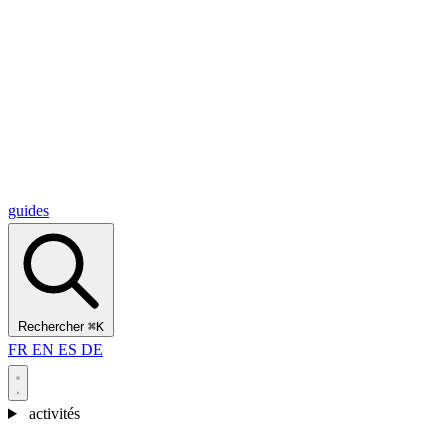
Alcantara Gorges
(3)
🇭🇷
Croatie
Split
(5)
Omiš
(4)
Zadar
(3)
Parc national des lacs de Plitvice
(3)
guides
Rechercher
⌘K
FR
EN
ES
DE
activités