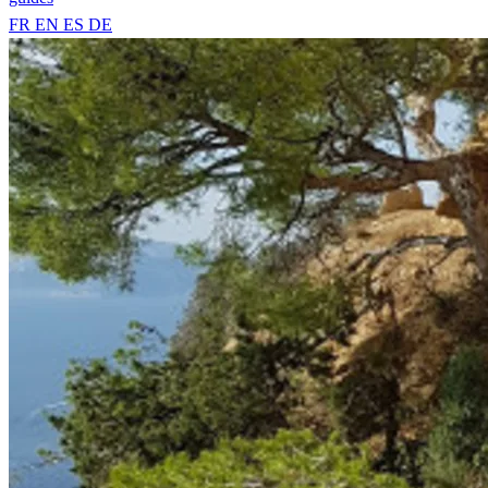
FR
EN
ES
DE