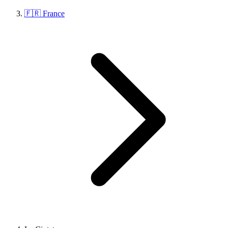
🇫🇷 France