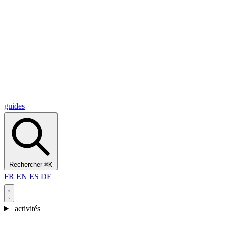
Alcantara Gorges
(3)
🇭🇷
Croatie
Split
(5)
Omiš
(4)
Zadar
(3)
Parc national des lacs de Plitvice
(3)
guides
Rechercher
⌘K
FR
EN
ES
DE
activités