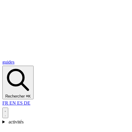
Alcantara Gorges
(3)
🇭🇷
Croatie
Split
(5)
Omiš
(4)
Zadar
(3)
Parc national des lacs de Plitvice
(3)
guides
Rechercher
⌘K
FR
EN
ES
DE
activités