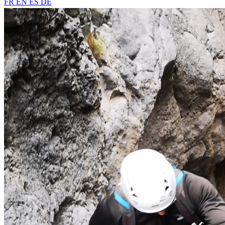
FR
EN
ES
DE