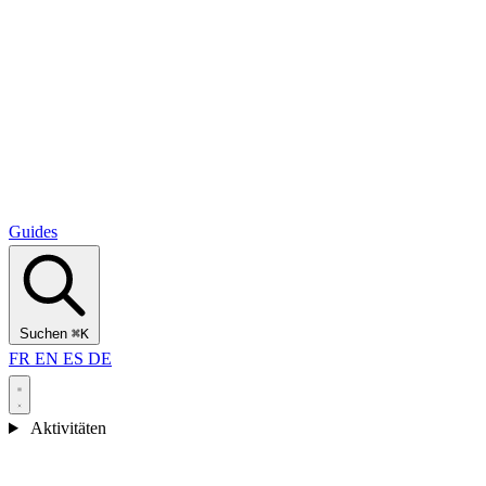
Alcantara Gorges
(3)
🇭🇷
Kroatien
Split
(5)
Omiš
(4)
Zadar
(3)
Nationalpark Plitvicer Seen
(3)
Guides
Suchen
⌘K
FR
EN
ES
DE
Aktivitäten