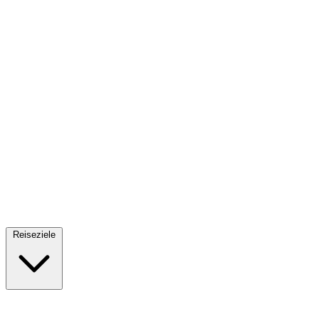
Fallschirmsprung
34 Reiseziele
· Ab 61€
Reiseziele
🇪🇸
Spanien