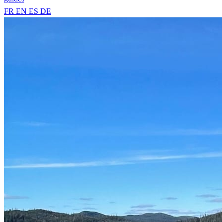
FR
EN
ES
DE