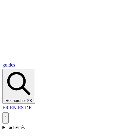
Alcantara Gorges
(3)
🇭🇷
Croatie
Split
(5)
Omiš
(4)
Zadar
(3)
Parc national des lacs de Plitvice
(3)
guides
Rechercher
⌘K
FR
EN
ES
DE
activités