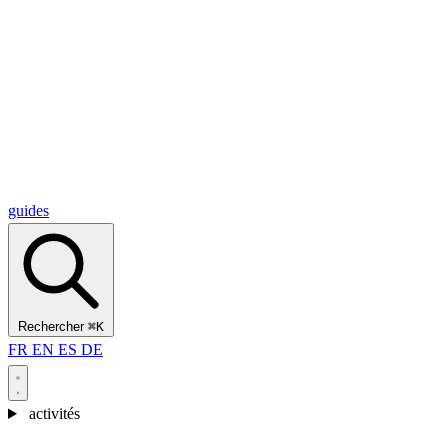
Alcantara Gorges
(3)
🇭🇷
Croatie
Split
(5)
Omiš
(4)
Zadar
(3)
Parc national des lacs de Plitvice
(3)
guides
Rechercher
⌘K
FR
EN
ES
DE
activités