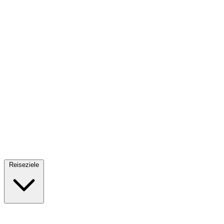
Fallschirmsprung
34 Reiseziele
· Ab 61€
Reiseziele
🇪🇸
Spanien