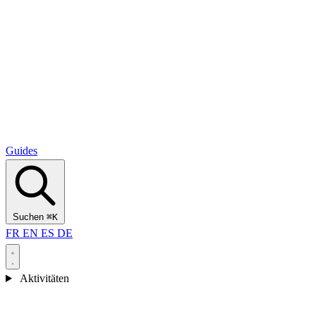
Alcantara Gorges
(3)
🇭🇷
Kroatien
Split
(5)
Omiš
(4)
Zadar
(3)
Nationalpark Plitvicer Seen
(3)
Guides
Suchen
⌘K
FR
EN
ES
DE
Aktivitäten