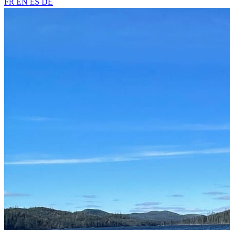
FR
EN
ES
DE