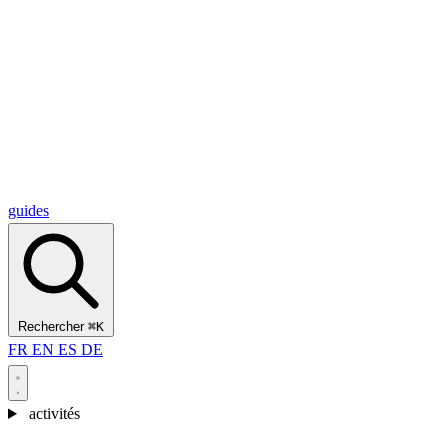
Alcantara Gorges
(3)
🇭🇷
Croatie
Split
(5)
Omiš
(4)
Zadar
(3)
Parc national des lacs de Plitvice
(3)
guides
Rechercher
⌘K
FR
EN
ES
DE
activités