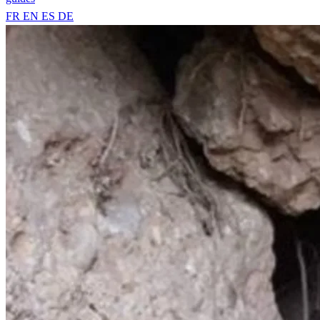
FR
EN
ES
DE