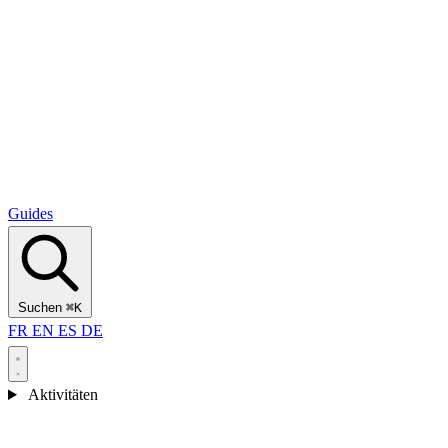
Alcantara Gorges
(3)
🇭🇷
Kroatien
Split
(5)
Omiš
(4)
Zadar
(3)
Nationalpark Plitvicer Seen
(3)
Guides
Suchen
⌘K
FR
EN
ES
DE
Aktivitäten