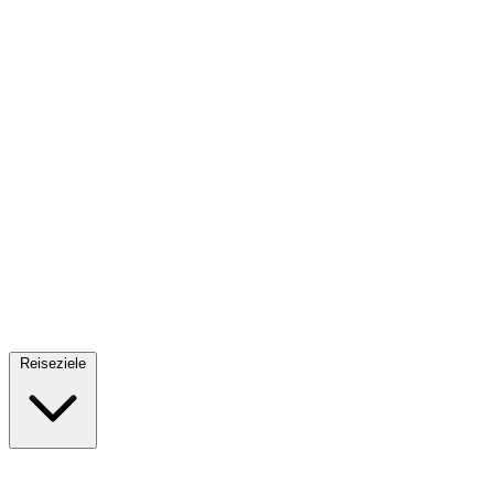
Fallschirmsprung
34 Reiseziele
· Ab 61€
Reiseziele
🇪🇸
Spanien