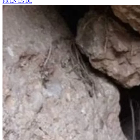
FR
EN
ES
DE