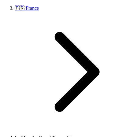
🇫🇷 France