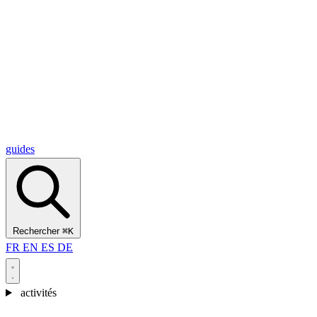
Alcantara Gorges
(3)
🇭🇷
Croatie
Split
(5)
Omiš
(4)
Zadar
(3)
Parc national des lacs de Plitvice
(3)
guides
Rechercher
⌘K
FR
EN
ES
DE
activités