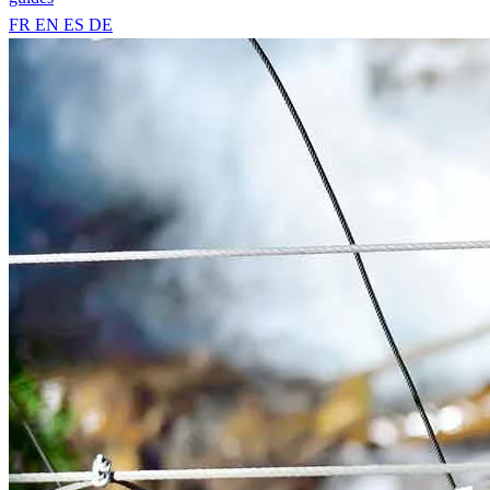
FR
EN
ES
DE